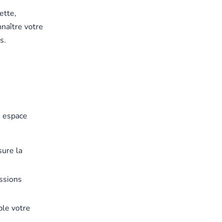
ette,
nnaître votre
s.
e espace
sure la
ssions
ple votre