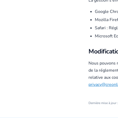
La gestion s'ef
Google Chro
Mozilla Fire
Safari : Rég
Microsoft Ed
Modificati
Nous pouvons me
de la réglement
relative aux co
privacy@creonli
Dernière mise à jour 