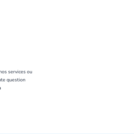
 nos services ou
ute question
à