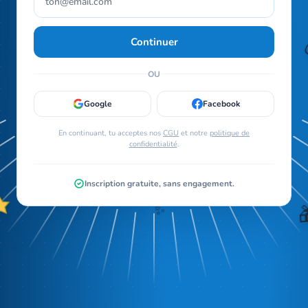
Continuer
OU
Google
Facebook
En continuant, tu acceptes nos
CGU
et notre
politique de
confidentialité
.
Inscription gratuite, sans engagement.
✨