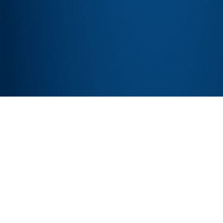
VERSCHILLENDE MANIEREN OM MEE TE DOEN
Vier manieren om beloond
te worden.